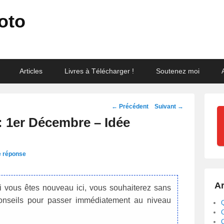
oto
Articles
Livres à Télécharger !
Soutenez moi
Navigation
←
Précédent
Suivant
→
des
: 1er Décembre – Idée
posts
e réponse
Ar
i vous êtes nouveau ici, vous souhaiterez sans
onseils pour passer immédiatement au niveau
Q
C