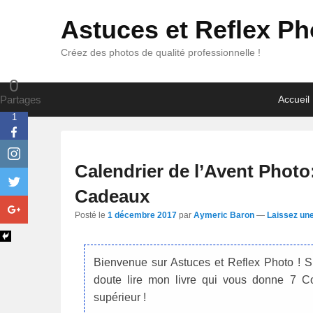
Astuces et Reflex Ph
Créez des photos de qualité professionnelle !
0
Premier
Passer
Passer
Partages
Accueil
menu
au
au
1
contenu
contenu
principal
secondaire
Calendrier de l’Avent Photo
Cadeaux
Posté le
1 décembre 2017
par
Aymeric Baron
—
Laissez un
Bienvenue sur Astuces et Reflex Photo ! S
doute lire mon livre qui vous donne 7 C
supérieur !