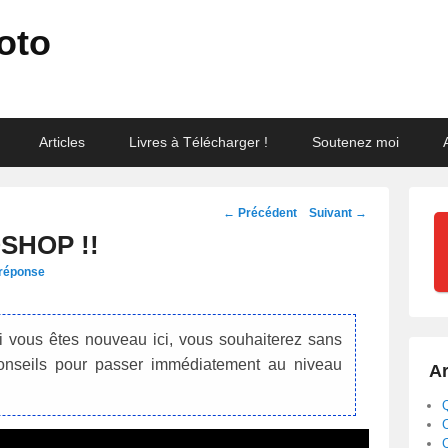
oto
Articles
Livres à Télécharger !
Soutenez moi
Navigation
←
Précédent
Suivant
→
des
SHOP !!
posts
 réponse
i vous êtes nouveau ici, vous souhaiterez sans
onseils pour passer immédiatement au niveau
Ar
Q
C