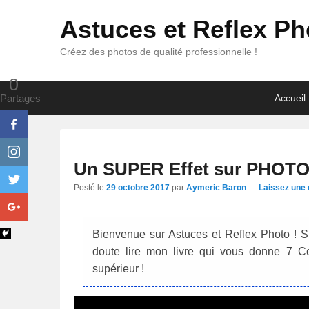
Astuces et Reflex Ph
Créez des photos de qualité professionnelle !
0
Premier
Passer
Passer
Partages
Accueil
menu
au
au
contenu
contenu
principal
secondaire
Un SUPER Effet sur PHOTO
Posté le
29 octobre 2017
par
Aymeric Baron
—
Laissez une
Bienvenue sur Astuces et Reflex Photo ! S
doute lire mon livre qui vous donne 7 C
supérieur !